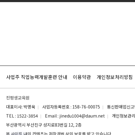
사업주 직업능력개발훈련 안내
이용약관
개인정보처리방침
진평생교육원
대표이사: 박명욱
사업자등록번호 : 158-76-00075
통신판매업신고번
TEL : 1522-3854
Email : jinedu1004@daum.net
개인정보관리자
부산광역시 부산진구 성지로83번길 12, 2층
본 사이트 내의 컨텐츠는 저작권법 상의 보호를 받고 있습니다.